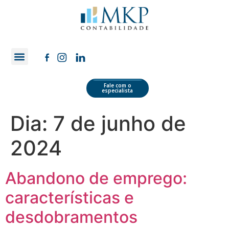
Quem Somos
Área do Cliente
Fale com o
especialista
Dia:
7 de junho de
2024
Abandono de emprego:
características e
desdobramentos