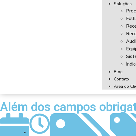
Soluções
Proc
Fol
Rece
Rece
Audi
Equi
Sist
Índi
Blog
Contato
Área do Cli
Além dos campos obrigat