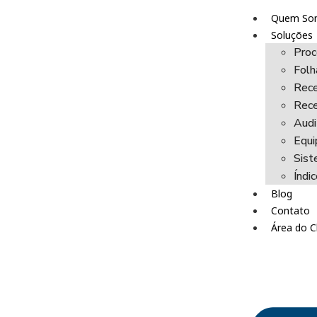
Quem So
Soluções
Proc
Fol
Rece
Rece
Audi
Equi
Sist
Índi
Blog
Contato
Área do C