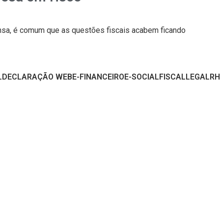
ensa, é comum que as questões fiscais acabem ficando
L
DECLARAÇÃO WEB
E-FINANCEIRO
E-SOCIAL
FISCAL
LEGAL
RH