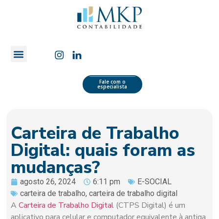
Quem Somos
Área do Cliente
Fale com o
especialista
Carteira de Trabalho
Digital: quais foram as
mudanças?
agosto 26, 2024
6:11 pm
E-SOCIAL
carteira de trabalho
,
carteira de trabalho digital
A
Carteira de Trabalho Digital
(CTPS Digital) é um
aplicativo para celular e computador equivalente à antiga