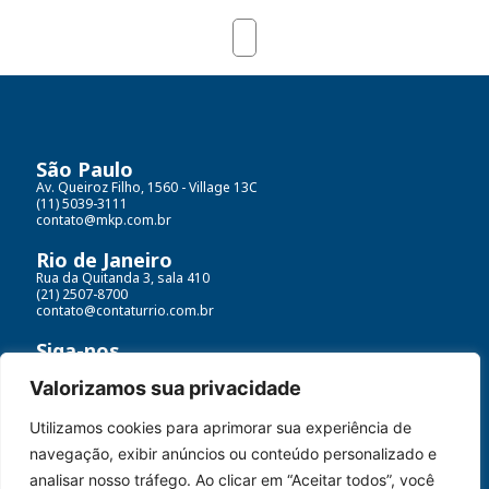
São Paulo
Av. Queiroz Filho, 1560 - Village 13C
(11) 5039-3111
contato@mkp.com.br
Rio de Janeiro
Rua da Quitanda 3, sala 410
(21) 2507-8700
contato@contaturrio.com.br
Siga-nos
Valorizamos sua privacidade
Utilizamos cookies para aprimorar sua experiência de
Contatur MKP© Todos os direitos reservados
navegação, exibir anúncios ou conteúdo personalizado e
Políticas de dados e termos de uso
analisar nosso tráfego. Ao clicar em “Aceitar todos”, você