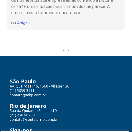
Os números da sua empresa estão contando a história
certa? É uma situação mais comum do que parece. A
empresa está faturando mais, mas o
Ler Artigo »
São Paulo
Av. Queiroz Filho, 1560 - Village 13C
(11) 5039-3111
contato@mkp.com.br
Rio de Janeiro
Rua da Quitanda 3, sala 410
(21) 2507-8700
contato@contaturrio.com.br
Siga-nos