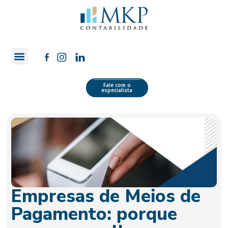
Quem Somos
Área do Cliente
Fale com o
especialista
Empresas de Meios de
Pagamento: porque