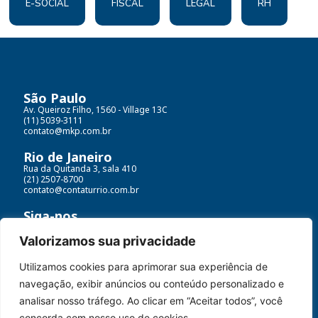
E-SOCIAL
FISCAL
LEGAL
RH
São Paulo
Av. Queiroz Filho, 1560 - Village 13C
(11) 5039-3111
contato@mkp.com.br
Rio de Janeiro
Rua da Quitanda 3, sala 410
(21) 2507-8700
contato@contaturrio.com.br
Siga-nos
Valorizamos sua privacidade
Utilizamos cookies para aprimorar sua experiência de
Contatur MKP© Todos os direitos reservados
navegação, exibir anúncios ou conteúdo personalizado e
Políticas de dados e termos de uso
analisar nosso tráfego. Ao clicar em “Aceitar todos”, você
concorda com nosso uso de cookies.