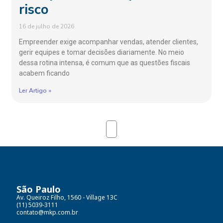
risco
16 de julho de 2026
Empreender exige acompanhar vendas, atender clientes,
gerir equipes e tomar decisões diariamente. No meio
dessa rotina intensa, é comum que as questões fiscais
acabem ficando
Ler Artigo »
São Paulo
Av. Queiroz Filho, 1560 - Village 13C
(11) 5039-3111
contato@mkp.com.br