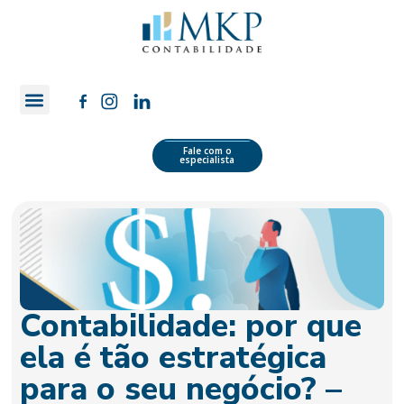
Quem Somos
Área do Cliente
Fale com o
especialista
Contabilidade: por que
ela é tão estratégica
para o seu negócio? –