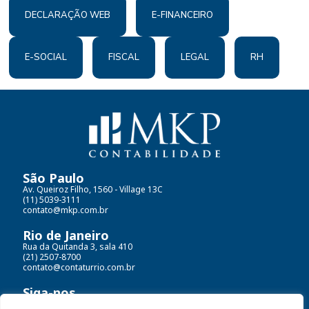
DECLARAÇÃO WEB
E-FINANCEIRO
E-SOCIAL
FISCAL
LEGAL
RH
São Paulo
Av. Queiroz Filho, 1560 - Village 13C
(11) 5039-3111
contato@mkp.com.br
Rio de Janeiro
Rua da Quitanda 3, sala 410
(21) 2507-8700
contato@contaturrio.com.br
Siga-nos