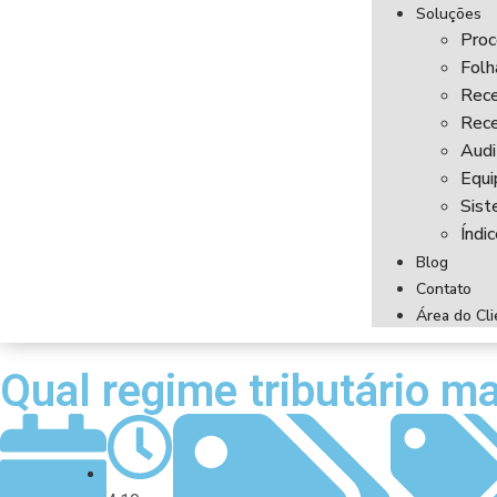
Soluções
Proc
Fol
Rece
Rece
Audi
Equi
Sist
Índi
Blog
Contato
Área do Cli
Qual regime tributário ma