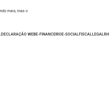
ando mais, mas o
L
DECLARAÇÃO WEB
E-FINANCEIRO
E-SOCIAL
FISCAL
LEGAL
RH