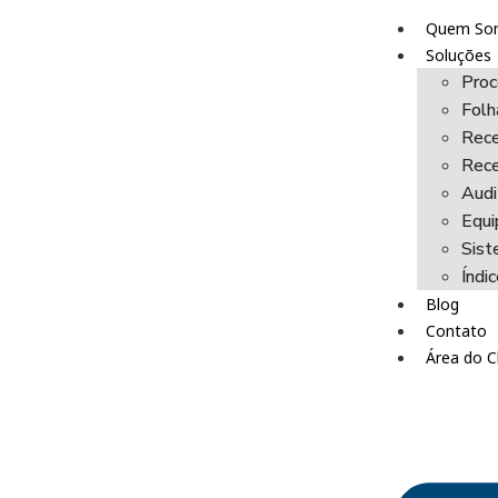
Quem So
Soluções
Proc
Fol
Rece
Rece
Audi
Equi
Sist
Índi
Blog
Contato
Área do C