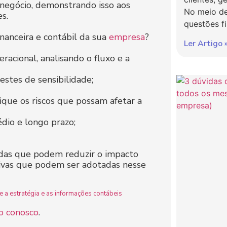
 negócio, demonstrando isso aos
No meio de
s.
questões f
inanceira e contábil da sua
empresa
?
Ler Artigo 
eracional, analisando o fluxo e a
testes de sensibilidade;
ique os riscos que possam afetar a
édio e longo prazo;
das que podem reduzir o impacto
tivas que podem ser adotadas nesse
e a estratégia e as informações contábeis
o conosco
.