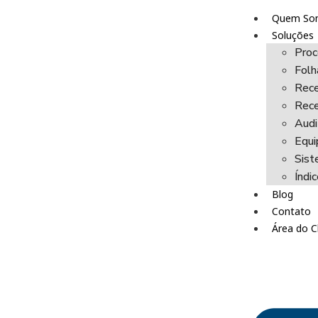
Quem So
Soluções
Proc
Fol
Rece
Rece
Audi
Equi
Sist
Índi
Blog
Contato
Área do C