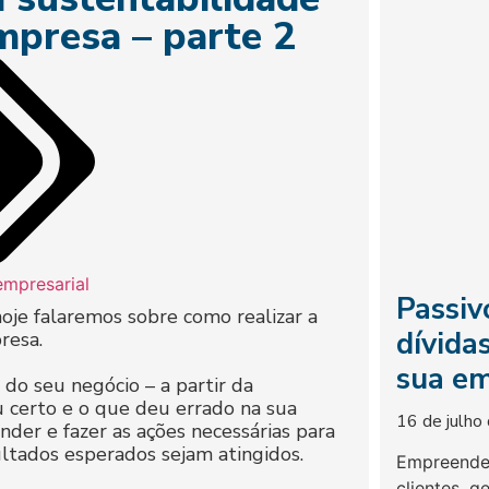
mpresa – parte 2
empresarial
Passiv
oje falaremos sobre como realizar a
dívida
resa.
sua em
 do seu negócio – a partir da
u certo e o que deu errado na sua
16 de julho
nder e fazer as ações necessárias para
ultados esperados sejam atingidos.
Empreender
clientes, g