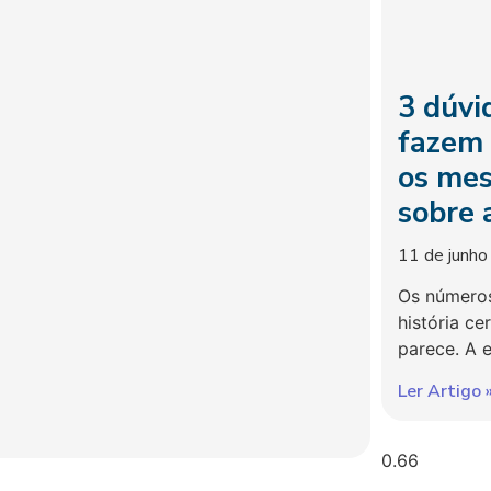
3 dúvi
fazem 
os mes
sobre 
11 de junh
Os números
história c
parece. A 
Ler Artigo 