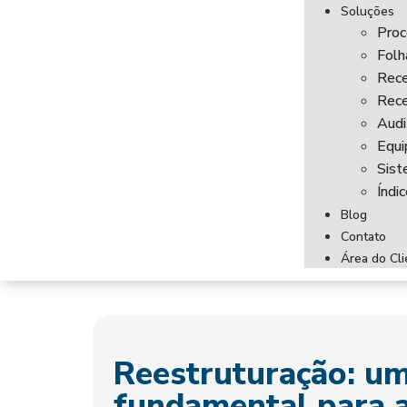
Soluções
Proc
Fol
Rece
Rece
Audi
Equi
Sist
Índi
Blog
Contato
Área do Cli
Reestruturação: u
fundamental para a