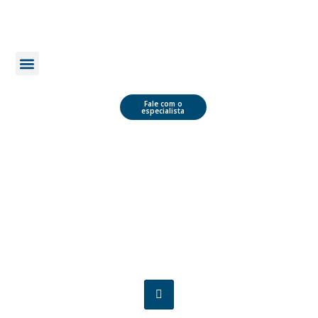
Quem Somos
Área do Cliente
Fale com o
especialista
BALANÇO
PATRIMONIAL