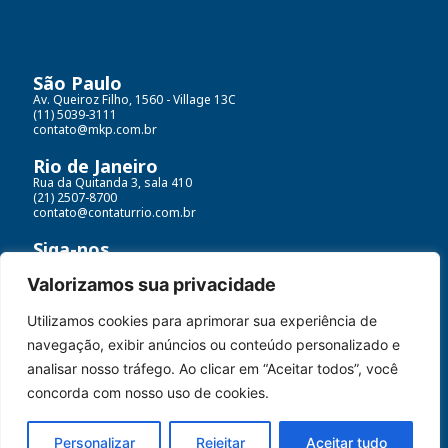
São Paulo
Av. Queiroz Filho, 1560 - Village 13C
(11) 5039-3111
contato@mkp.com.br
Rio de Janeiro
Rua da Quitanda 3, sala 410
(21) 2507-8700
contato@contaturrio.com.br
Siga-nos
Valorizamos sua privacidade
Utilizamos cookies para aprimorar sua experiência de
Contatur MKP© Todos os direitos reservados
navegação, exibir anúncios ou conteúdo personalizado e
Políticas de dados e termos de uso
analisar nosso tráfego. Ao clicar em “Aceitar todos”, você
concorda com nosso uso de cookies.
Desenvolvido por:
Personalizar
Rejeitar
Aceitar tudo