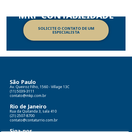
DESCUBRA AS SOLUÇÕES CONFIÁVEIS DA
MKP CONTABILIDADE
SOLICITE O CONTATO DE UM
ESPECIALISTA
São Paulo
Av. Queiroz Filho, 1560 - Village 13C
(11) 5039-3111
contato@mkp.com.br
Rio de Janeiro
Rua da Quitanda 3, sala 410
(21) 2507-8700
contato@contaturrio.com.br
Siga-nos