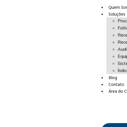
Quem So
Soluções
Proc
Fol
Rece
Rece
Audi
Equi
Sist
Índi
Blog
Contato
Área do C