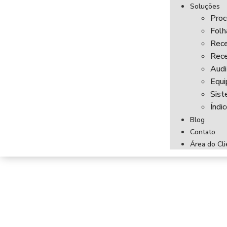
Soluções
Proc
Fol
Rece
Rece
Audi
Equi
Sist
Índi
Blog
Contato
Área do Cli