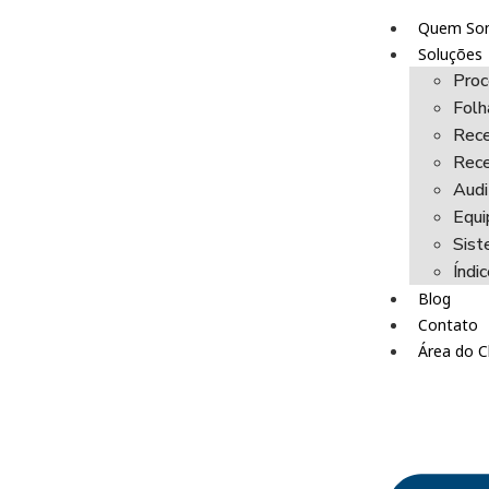
Quem So
Soluções
Proc
Fol
Rece
Rece
Audi
Equi
Sist
Índi
Blog
Contato
Área do C