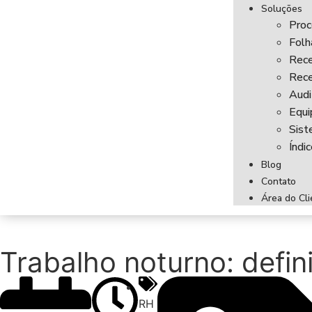
Soluções
Proc
Fol
Rece
Rece
Audi
Equi
Sist
Índi
Blog
Contato
Área do Cli
Trabalho noturno: defini
RH