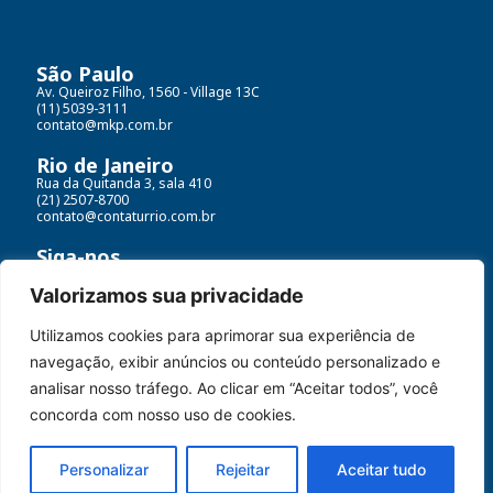
São Paulo
Av. Queiroz Filho, 1560 - Village 13C
(11) 5039-3111
contato@mkp.com.br
Rio de Janeiro
Rua da Quitanda 3, sala 410
(21) 2507-8700
contato@contaturrio.com.br
Siga-nos
Valorizamos sua privacidade
Utilizamos cookies para aprimorar sua experiência de
Contatur MKP© Todos os direitos reservados
navegação, exibir anúncios ou conteúdo personalizado e
Políticas de dados e termos de uso
analisar nosso tráfego. Ao clicar em “Aceitar todos”, você
concorda com nosso uso de cookies.
Desenvolvido por:
Personalizar
Rejeitar
Aceitar tudo