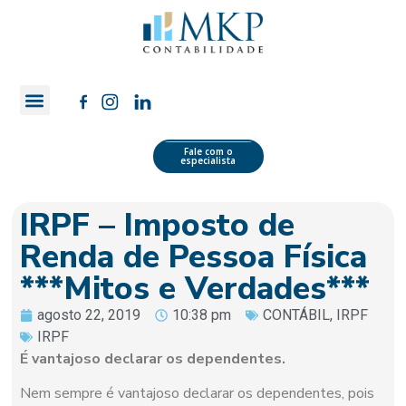
Quem Somos
Área do Cliente
Fale com o
especialista
IRPF – Imposto de
Renda de Pessoa Física
***Mitos e Verdades***
agosto 22, 2019
10:38 pm
CONTÁBIL
,
IRPF
IRPF
É vantajoso declarar os dependentes.
Nem sempre é vantajoso declarar os dependentes, pois