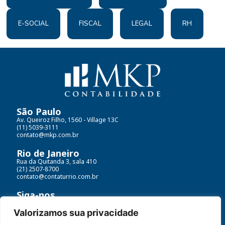
E-SOCIAL
FISCAL
LEGAL
RH
São Paulo
Av. Queiroz Filho, 1560 - Village 13C
(11) 5039-3111
contato@mkp.com.br
Rio de Janeiro
Rua da Quitanda 3, sala 410
(21) 2507-8700
contato@contaturrio.com.br
Siga-nos
Valorizamos sua privacidade