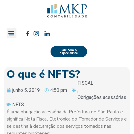
Quem Somos
Área do Cliente
Fale com o
especialista
O que é NFTS?
FISCAL
junho 5, 2019
4:50 pm
,
Obrigações acessórias
NFTS
É uma obrigação acessória da Prefeitura de São Paulo e
significa Nota Fiscal Eletrônica do Tomador de Serviços e
se destina à declaração dos serviços tomados nas
seguintes hipóteses: