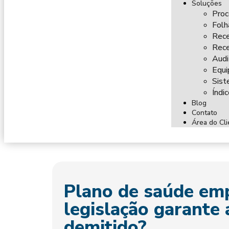
Soluções
Proc
Fol
Rece
Rece
Audi
Equi
Sist
Índi
Blog
Contato
Área do Cli
Plano de saúde emp
legislação garante
demitido?