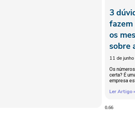
3 dúvi
fazem 
os mes
sobre 
11 de junh
Os números 
certa? É um
empresa est
Ler Artigo 