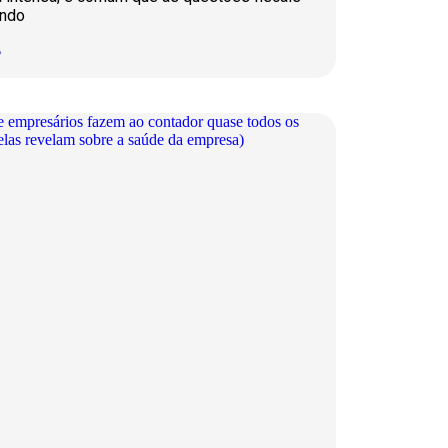
ando
»