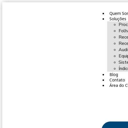
Quem So
Soluções
Proc
Fol
Rece
Rece
Audi
Equi
Sist
Índi
Blog
Contato
Área do C